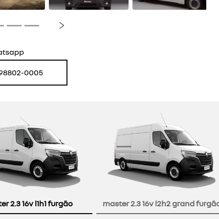
Próximo
atsapp
 98802-0005
r 2.3 16v l1h1 furgão
master 2.3 16v l2h2 grand furgã