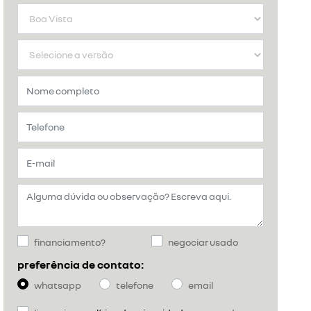
financiamento?
negociar usado
preferência de contato:
whatsapp
telefone
email