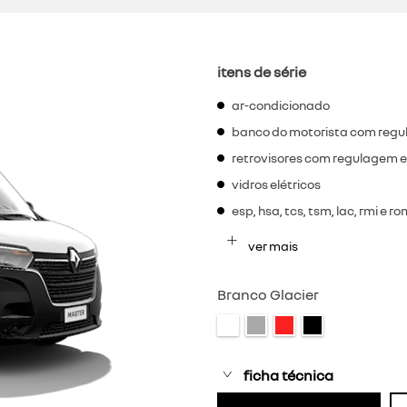
itens de série
ar-condicionado
banco do motorista com regu
retrovisores com regulagem e
vidros elétricos
esp, hsa, tcs, tsm, lac, rmi e r
ver mais
Branco Glacier
ficha técnica