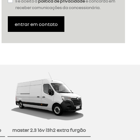
li e aceito a
política de privacidade
e concordo em
receber comunicações da concessionária.
entrar em contato
o
master 2.3 16v l3h2 extra furgão