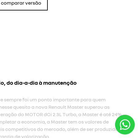
comparar versão
io, do dia-a-dia à manutenção
 e sempre foi um ponto importante para quem
nesse quesito a nova Renault Master superou as
eração do MOTOR dCi 2.3L Turbo, a Master é até 24%
pletar a economia, a Master tem os valores de
s competitivos do mercado, além de ser produzido
rantia de valorização.