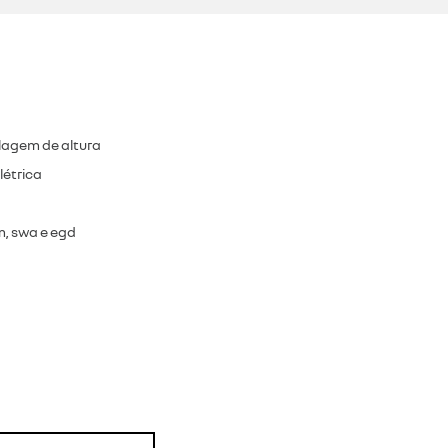
lagem de altura
létrica
om, swa e egd