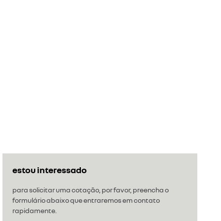
estou interessado
para solicitar uma cotação, por favor, preencha o
formulário abaixo que entraremos em contato
rapidamente.