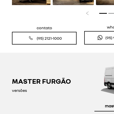
Anterior
wh
contato
(95)
(95) 2121-1000
MASTER FURGÃO
versões
maste