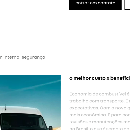
entrar em contato
n interno
segurança
o melhor custo x benefíc
Economia de combustível é
trabalha com transporte. E 
expectativas. Com a nova g
mais econômica. E para com
revisões e manutenções mai
no Brasil, o que é sempre ga