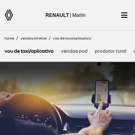
RENAULT
| Marlin
home
vendas diretas
vou de taxi/aplicativo
vou de taxi/aplicativo
vendas pcd
produtor rural