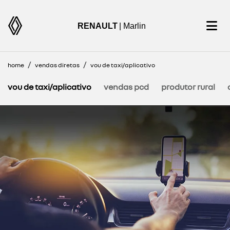
RENAULT
| Marlin
home
vendas diretas
vou de taxi/aplicativo
vou de taxi/aplicativo
vendas pcd
produtor rural