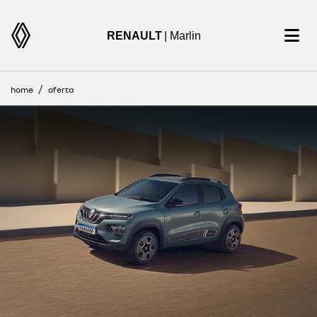
RENAULT
| Marlin
home
oferta