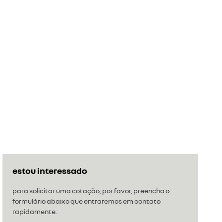
estou interessado
para solicitar uma cotação, por favor, preencha o
formulário abaixo que entraremos em contato
rapidamente.