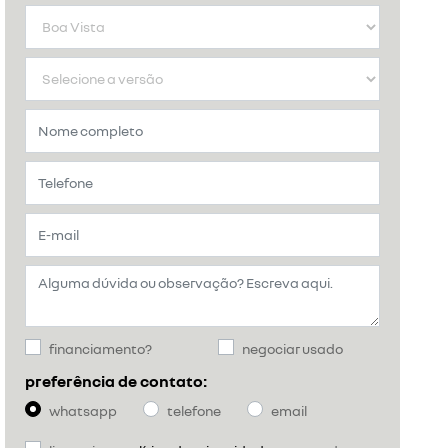
financiamento?
negociar usado
preferência de contato:
whatsapp
telefone
email