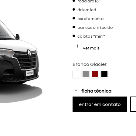
roda aro 16"
drl em led
estofamento
bancos em tecido
calotas "mini"
ver mais
Branco Glacier
ficha técnica
entrar em contato