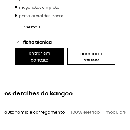
maçanetas em preto
porta lateral deslizante
ver mais
ficha técnica
entrar em
comparar
versão
contato
os detalhes do kangoo
autonomia e carregamento
100% elétrico
modularid