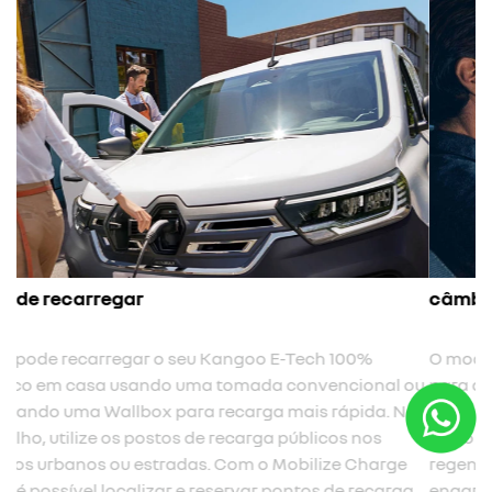
câmbio com três níveis de regeneração
O modo B1 é um modo regenerativo limitado, ideal para
para dirigir em rodovias e vias rápidas. Com o B2, você
tem uma sensação equivalente ao freio motor de um
carro à combustão. Já o B3, o nível máximo de
regeneração, é pensado para aproveitar melhor os
engarrafamentos e trechos de serra.