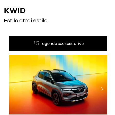
KWID
Estilo atrai estilo.
agende seu test-drive
Anterior
Próxi