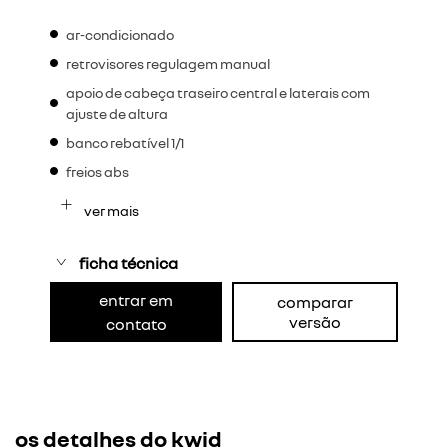
ar-condicionado
retrovisores regulagem manual
apoio de cabeça traseiro central e laterais com
ajuste de altura
banco rebatível 1/1
freios abs
ver mais
ficha técnica
entrar em
comparar
versão
contato
os detalhes do kwid