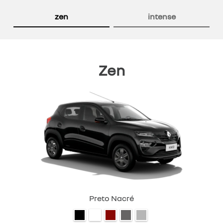
Anterior
P
zen
intense
Zen
Preto Nacré