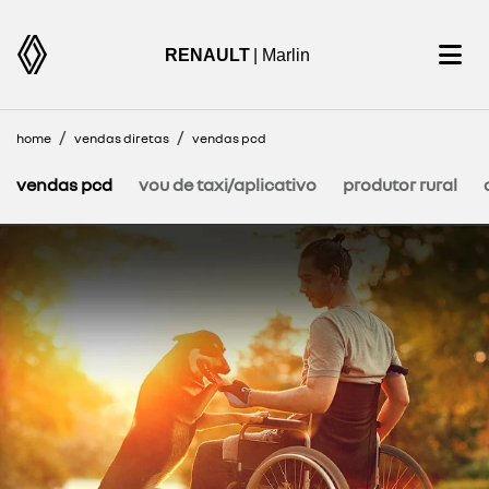
RENAULT
| Marlin
home
vendas diretas
vendas pcd
vendas pcd
vou de taxi/aplicativo
produtor rural